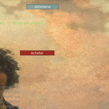
Billetterie
act
Billets par chèque
Acheter
utées par ses
’éclairer leur
t compte que
ages sublimes
 sa puissance