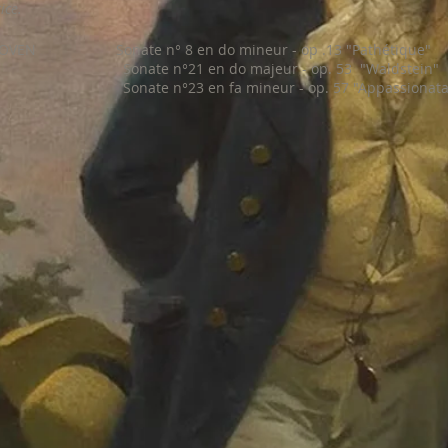
ice.
OVEN Sonate n° 8 en do mineur - op .13 "Pathétique"
te n°21 en do majeur - op. 53 "Waldstein"
ate n°23 en fa mineur - op. 57 "Appassio