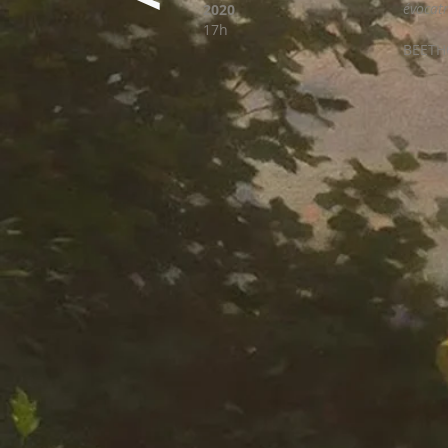
évocatr
2020
17
h
BEETH
Sona
Son