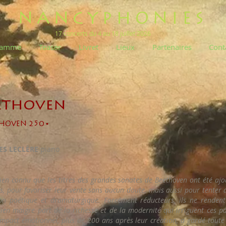
NANCYPHONIES
17 concerts du 4 au 18 juillet 2026
ramme
Teaser
Livret
Lieux
Partenaires
Cont
ethoven
THOVEN 250 ▪
S LECLÈRE
piano
bien connu que les titres des grandes sonates de Beethoven ont été ajo
s, pour favoriser leur vente sans aucun doute, mais aussi pour tenter d
on poétique et dramaturgique. Forcément réducteurs, ils ne renden
bien maigre part de la richesse et de la modernité qui irriguent ces p
’impact émotionnel, plus de 200 ans après leur création, a gardé toute