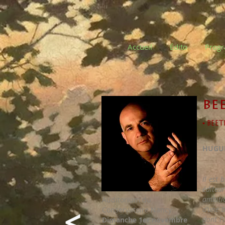
Accueil
Édito
Prog
be
▪ BEE
HUGUE
Il est 
éditeur
ambiti
Auditorium du
<
d’une 
Conservatoire Nancy
dont l
Dimanche 1er novembre