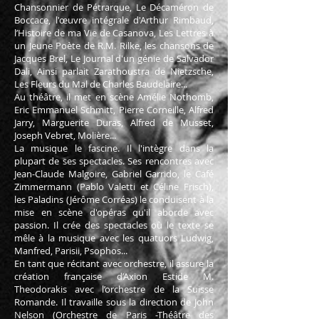
Chansonnier de Pétrarque, Le Décaméron de
Boccace, l'œuvre intégrale d'Arthur Rimbaud,
l’Histoire de ma Vie de Casanova, Les Lettres à
un Jeune Poète de R.M. Rilke, les chansons de
Jacques Brel, Le Journal d'un génie de Salvador
Dali, Ainsi parlait Zarathoustra de Nietzsche,
Les Fleurs du Mal de Charles Baudelaire...
Au théâtre, il met en scène Amélie Nothomb,
Eric Emmanuel Schmitt, Pierre Corneille, Alfred
Jarry, Marguerite Duras, Alfred de Musset,
Joseph Vebret, Molière...
La musique le fascine. Il l'intègre dans la
plupart de ses spectacles. Ses rencontres avec
Jean-Claude Malgoire, Gabriel Garrido, le Café
Zimmermann (Pablo Valetti et Céline Frisch),
les Paladins (Jérôme Corréas) le conduisent à la
mise en scène d'opéras qu'il aborde avec
passion. Il crée des spectacles où le texte se
mêle à la musique avec les quatuors Ludwig,
Manfred, Parisii, Psophos...
En tant que récitant avec orchestre, il assure la
création française d’Axion Estide M.
Theodorakis avec l’orchestre de la Suisse
Romande. Il travaille sous la direction de John
Nelson (Orchestre de Paris -Théâtre des