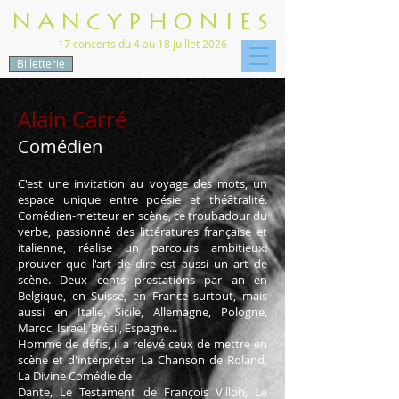
NANCYPHONIES
17 concerts du 4 au 18 juillet 2026
Billetterie
Alain Carré
Comédien
C'est une invitation au voyage des mots, un
espace unique entre poésie et théâtralité.
Comédien-metteur en scène, ce troubadour du
verbe, passionné des littératures française et
italienne, réalise un parcours ambitieux:
prouver que l'art de dire est aussi un art de
scène. Deux cents prestations par an en
Belgique, en Suisse, en France surtout, mais
aussi en Italie, Sicile, Allemagne, Pologne,
Maroc, Israël, Brésil, Espagne...
Homme de défis, il a relevé ceux de mettre en
scène et d'interpréter La Chanson de Roland,
La Divine Comédie de
Dante, Le Testament de François Villon, Le