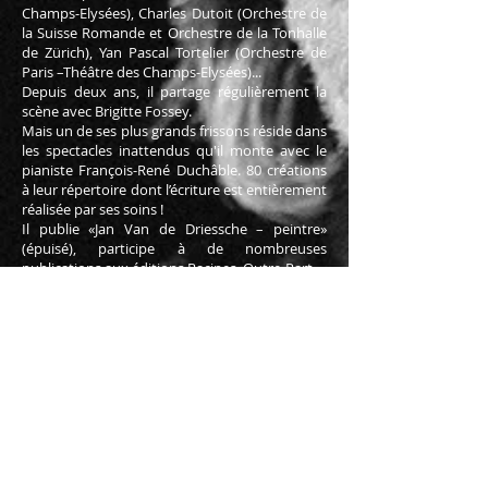
Champs-Elysées), Charles Dutoit (Orchestre de
la Suisse Romande et Orchestre de la Tonhalle
de Zürich), Yan Pascal Tortelier (Orchestre de
Paris –Théâtre des Champs-Elysées)...
Depuis deux ans, il partage régulièrement la
scène avec Brigitte Fossey.
Mais un de ses plus grands frissons réside dans
les spectacles inattendus qu'il monte avec le
pianiste François-René Duchâble. 80 créations
à leur répertoire dont l’écriture est entièrement
réalisée par ses soins !
Il publie «Jan Van de Driessche – peintre»
(épuisé), participe à de nombreuses
publications aux éditions Racines, Outre-Part,...
En tant que professeur, il a donné trente
années de formation pour acteurs
professionnels à Bruxelles, Mons, Liège,
Annecy et Genève. Il a assuré la direction
artistique du Théâtre Les Salons de Genève de
2010 à 2012. Actuellement, il se consacre
exclusivement à ses tournées, à des procès
(Socrate, Les Fleurs du Mal, l’antisémitisme
chez Wagner... avec Marc Bonnant et Bernard-
Henri Lévy et à l’écriture (livret d’un opéra
«Ainsi parlait Zarathoustra» ayant reçu le