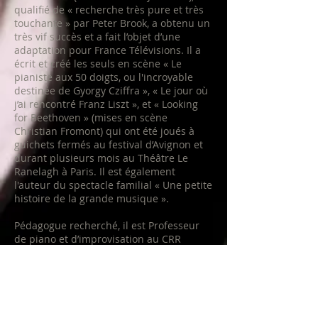
qualifié de « recherche très pure et très
touchante » par Peter Brook, a obtenu un
très vif succès et a fait l’objet d’une
adaptation pour France Télévisions. Il a
écrit et créé les seuls en scène « Le
pianiste aux 50 doigts, ou l'incroyable
destinée de Gyorgy Cziffra », « Le jour où
j’ai rencontré Franz Liszt », et « Looking
for Beethoven » (mises en scène
Christian Fromont) qui ont été joués à
guichets fermés au festival d’Avignon et
durant plusieurs mois au Théâtre Le
Ranelagh à Paris. Il est également
l'auteur du spectacle familial « Une petite
histoire de la grande musique ».
Pédagogue recherché, il est Professeur
de piano et d’improvisation au CRR
de Rueil-Malmaison et donne
régulièrement des master classes,
conférences et ateliers en France (CNSM
de Paris, Sciences-Po), en Russie
(Conservatoire Tchaikovski à Moscou), aux