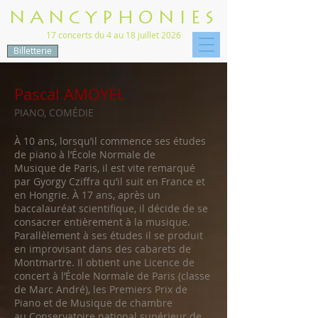
NANCYPHONIES
17 concerts du 4 au 18 juillet 2026
Billetterie
Pascal AMOYEL
PIANO, COMÉDIE
À 10 ans, lorsqu’il commence ses études
de piano à l’École Normale de
Musique de Paris, il est vite remarqué
par Gyorgy Cziffra qu’il suit en France et
en Hongrie. À 17 ans, après un
baccalauréat scientifique, il décide de se
consacrer entièrement à la musique.
Parallèlement à ses études il se produit
en improvisant dans des cabarets de
Montmartre. Il obtient une Licence de
concert à l’École Normale de Paris (classe
de Marc André), les Premiers Prix de
Piano et de Musique de chambre
au Conservatoire national supérieur de