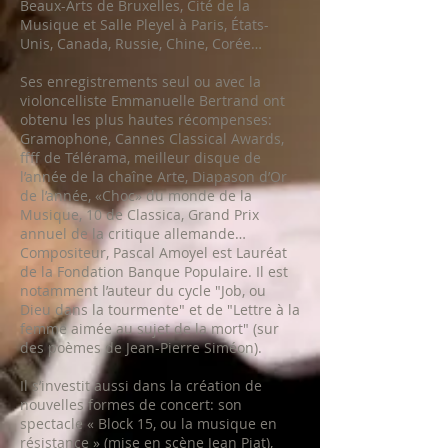
Beaux-Arts de Bruxelles, Cité de la
Musique et Salle Pleyel à Paris, États-
Unis, Canada, Russie, Chine, Corée…
Ses enregistrements seul ou avec la
violoncelliste Emmanuelle Bertrand ont
obtenu les plus hautes récompenses:
Gramophone, Cannes Classical Awards,
ffff de Télérama, meilleur disque de
l’année de la chaîne Arte, Diapason d’Or
de l’année, «Choc» du monde de la
Musique, 10 de Classica, Grand Prix
annuel de la critique allemande…
Compositeur, Pascal Amoyel est Lauréat
de la Fondation Banque Populaire. Il est
notamment l’auteur du cycle "Job, ou
Dieu dans la tourmente" et de "Lettre à la
femme aimée au sujet de la mort" (sur
des poèmes de Jean-Pierre Siméon).
Il s’investit aussi dans la création de
nouvelles formes de concert: son
spectacle « Block 15, ou la musique en
résistance » (mise en scène Jean Piat),