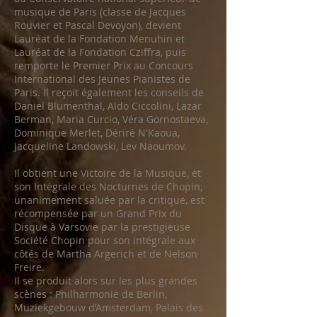
musique de Paris (classe de Jacques
Rouvier et Pascal Devoyon), devient
Lauréat de la Fondation Menuhin et
Lauréat de la Fondation Cziffra, puis
remporte le Premier Prix au Concours
International des Jeunes Pianistes de
Paris. Il reçoit également les conseils de
Daniel Blumenthal, Aldo Ciccolini, Lazar
Berman, Maria Curcio, Véra Gornostaeva,
Dominique Merlet, Dériré N'Kaoua,
Jacqueline Landowski, Lev Naoumov.
Il obtient une Victoire de la Musique, et
son Intégrale des Nocturnes de Chopin,
unanimement saluée par la critique, est
récompensée par un Grand Prix du
Disque à Varsovie par la prestigieuse
Société Chopin pour son intégrale aux
côtés de Martha Argerich et de Nelson
Freire.
Il se produit alors sur les plus grandes
scènes : Philharmonie de Berlin,
Muziekgebouw d’Amsterdam, Palais des