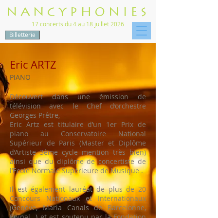
NANCYPHONIES
17 concerts du 4 au 18 juillet 2026
Billetterie
Eric ARTZ
PIANO
Découvert dans une émission de
télévision avec le Chef d’orchestre
Georges Prêtre,
Eric Artz est titulaire d’un 1er Prix de
piano au Conservatoire National
Supérieur de Paris (Master et Diplôme
d’Artiste 3ème cycle mention très bien)
ainsi que du diplôme de concertiste de
l’Ecole Normale Supérieure de Musique .
Il est également lauréat de plus de 20
Concours Nationaux et Internationaux
(Genève, Maria Canals de Barcelonne,
Epinal…) et est soutenu par la Fondation