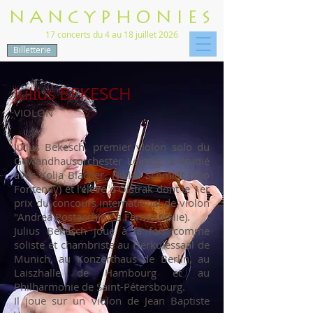
NANCYPHONIES
17 concerts du 4 au 18 juillet 2026
Billetterie
Julius BEKESCH
VIOLON
Julius Bekesch, premier violon solo du
Gewandhausorchester Leipzig, a étudié
avec Kolja Blacher, Niklas Schmidt (Trio
Fontenay) et l'élève d'Oistrak dont le 1er
prix du concours international de violon
"Andrea Postacchini“ à Fermo (Italie).
Julius Bekesch joue à la fois comme
soliste et chambriste au Herkulessaal de
Munich, au Konzerthaus de Berlin, au
Laiszhalle de Hambourg et au
Philharmonie de Saint-Pétersbourg.
Il joue sur un violon de Jean Baptiste