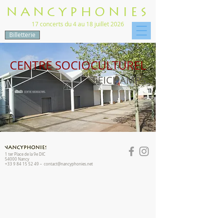
NANCYPHONIES
17 concerts du 4 au 18 juillet 2026
Billetterie
CENTRE SOCIOCULTUREL
SEICHAMPS
1 ter Place de la 9e DIC
54000 Nancy
+33 9 84 15 52 49 –
contact@nancyphonies.net