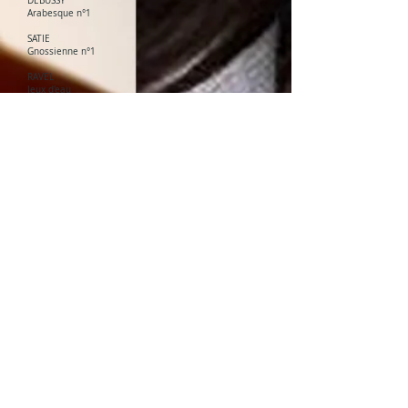
DEBUSSY
Arabesque n°1
SATIE
Gnossienne n°1
RAVEL
Jeux d'eau
BARTOK
Evening in Transilvania
-------------------------------------------
----------
Masterclasse
Samedi 8 juillet à 10h
Auditorium du conservatoire du Grand Nancy. 1 rue
Michel Ney. Nancy
Dexter Goldberg, piano
Avec les étudiants du CRR du Grand Nancy
Entrée libre (dans la limite des places disponibles)
Billetterie