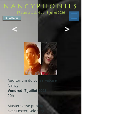
NANCYPHONIES
17 concerts du 4 au 18 juillet 2026
Billetterie
<
>
Auditorium du conservatoire
Nancy
Vendredi 7
juillet 2023
20h
Masterclasse publique
avec Dexter Goldberg