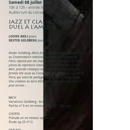
Samedi 08 juillet 202
3
10h à 12h - entrée libre
Auditorium du conservatoire
JAZZ ET CLASSIQUE, UN
DUEL À
L'AMOUR
LOUISE AKILI
piano
DEXTE
R GOLDBERG
piano
jazz
Dexter Goldberg, étoile ­française de la scène jazz formé
au Conservatoire national supérieur de musique de
Paris, répond par ses improvisations jazz aux plus belles
pièces du répertoire classique interprétées par Louise
Akili, pianiste classique aux goûts et talents multiples,
formée elle aussi au Conservatoire de Paris et au CRR de
Paris, qui vient de partager la scène avec Agnès Jaoui.
Une création en terre d'émotion et de surprises, où tout
peut arriver...
BACH
Variations Goldberg
- Aria
Partita n° 6 en mi mineur BWV 830 - Toccata
CHOPIN
Prélude en mi mineur op.28 n°4
Étude op.25 n°12