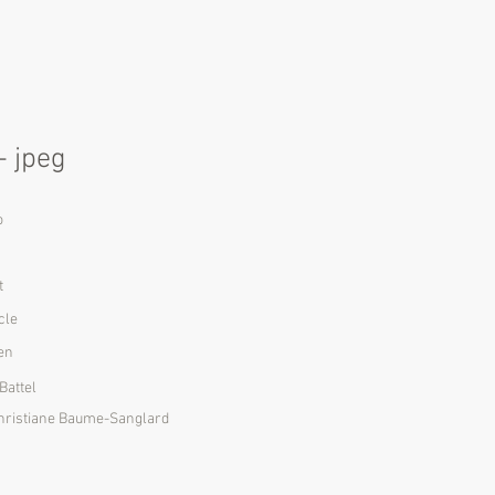
- jpeg
o
t
cle
len
Battel
 Christiane Baume-Sanglard