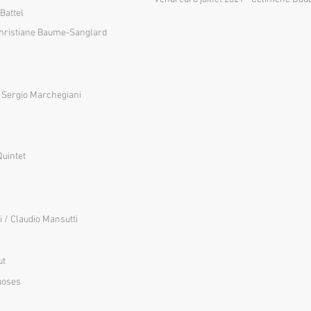
Battel
/ Christiane Baume-Sanglard
/ Sergio Marchegiani
Quintet
i / Claudio Mansutti
ut
tuoses