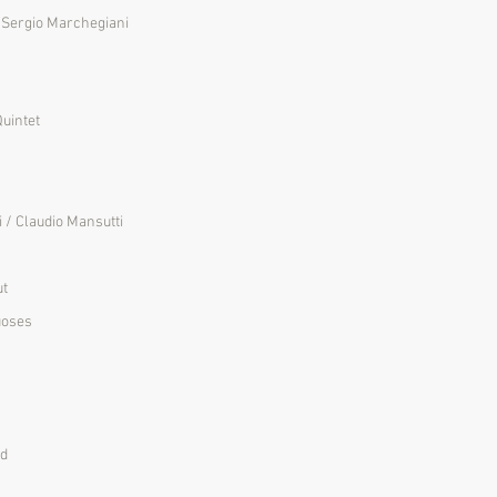
/ Sergio Marchegiani
Quintet
i / Claudio Mansutti
ut
tuoses
rd