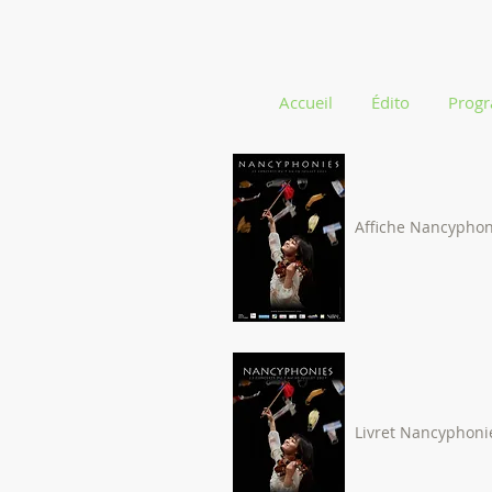
Accueil
Édito
Prog
Affiche Nancyphon
Livret Nancyphoni