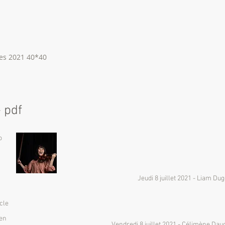
es 2021 40*40
 pdf
o
Jeudi 8 juillet 2021 - Liam Du
cle
len
Vendredi 8 juillet 2021 - Célimène Dau