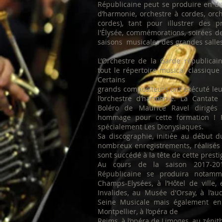
Républicaine peut se produire en di
d’harmonie, orchestre à cordes, or
cordes), tant pour illustrer des pr
l'Élysée, commémorations, soirées de
saisons musicales des grandes salles 
L’Orchestre de la Garde républicai
tout le répertoire musical classique
Certains
grands compositeurs ont exécuté leu
l’orchestre d’harmonie. La Cantate
Boléro de Maurice Ravel dirigés 
hommage pour cette formation ! F
spécialement Les Dionysiaques.
Sa discographie, initiée au début d
nombreux enregistrements, réalisés 
sont succédé à la tête de cette prest
Au cours de la saison 2017-201
Républicaine se produira notam
Champs-Elysées, à l’Hôtel de ville,
Invalides, au Musée d'Orsay, à l’au
Seine Musicale mais également en 
Montpellier, à l’opéra de
Reims, à l’opéra de Limoges, au zénith