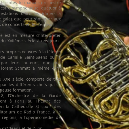
fférentes formations (orchestre
chestre symphonique, quatuor à
estations officielles (dîners à
 gala), que pour s’intégrer aux
de concerts et des festivals.
ne est en mesure d’interpréter
 du XVIIème siècle à nos jours.
rs propres oeuvres à la tête de
 de Camille Saint-Saëns ou le
par leurs auteurs, quel bel
lorent Schmitt a même écrit
u XXe siècle, comporte de très
par les différents chefs qui se
igieuse formation.
8, l’Orchestre de la Garde
ment à Paris au Théâtre des
 en la Cathédrale St Louis des
ditorium de Radio France, à la
régions, à l'opéracomédie de
 d’Orléans et de Dijon ...