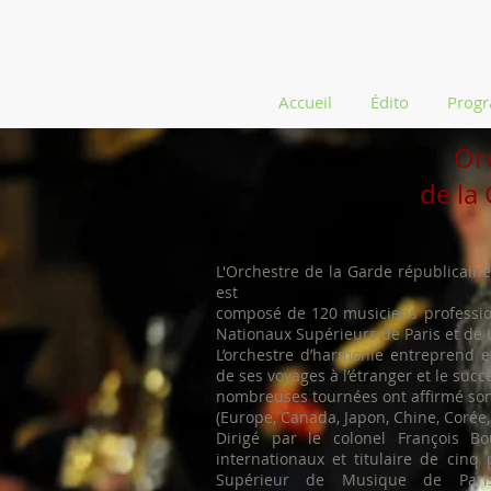
Accueil
Édito
Prog
Or
de la
L'Orchestre de la Garde républicaine
est
composé de 120 musiciens professio
Nationaux Supérieurs de Paris et de 
L’orchestre d’harmonie entreprend e
de ses voyages à l’étranger et le succ
nombreuses tournées ont affirmé son
(Europe, Canada, Japon, Chine, Corée
Dirigé par le colonel François Bo
internationaux et titulaire de cinq
Supérieur de Musique de Paris