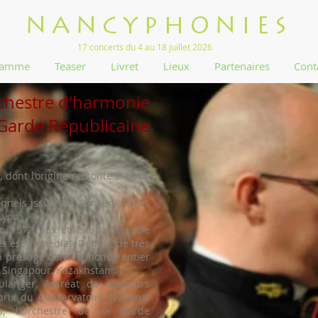
NANCYPHONIES
17 concerts du 4 au 18 juillet 2026
ramme
Teaser
Livret
Lieux
Partenaires
Cont
chestre d'harmonie
 Garde Républicaine
, dont l’origine remonte à 1848,
nnels issus des Conservatoires
Lyon.
n 1872, aux États-Unis le cycle
ès est immédiat. Depuis, de très
 prestige dans le monde entier
, Singapour, Kazakhstan…).
ulanger, lauréat de concours
 prix du Conservatoire National
, l’Orchestre de la Garde