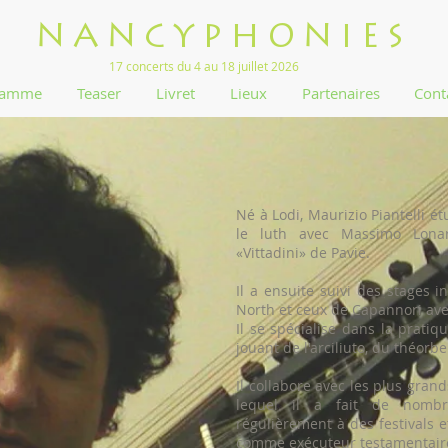
NANCYPHONIES
17 concerts du 4 au 18 juillet 2026
ramme
Teaser
Livret
Lieux
Partenaires
Cont
Né à Lodi, Maurizio Piantelli ét
le luth avec Massimo Lonar
«Vittadini» de Pavie.
Il a ensuite suivi des stages 
North et ceux de Capannori ave
Il se spécialise dans la pratiqu
jouant de l'arciliuto, du théorbe
Il collabore avec les plus gra
lequel il a fait de nombre
régulièrement à des festivals 
comme exécuteur testamentaire