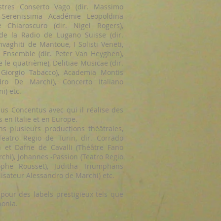
estres Conserto Vago (dir. Massimo
 Serenissima Académie Leopoldina
Chiaroscuro (dir. Nigel Rogers),
de la Radio de Lugano Suisse (dir.
vaghiti de Mantoue, I Solisti Veneti,
 Ensemble (dir. Peter Van Heyghen),
 le quatrième), Delitiae Musicae (dir.
r Giorgio Tabacco), Academia Montis
ndro De Marchi), Concerto Italiano
i) etc.
aus Concentus avec qui il réalise des
 en Italie et en Europe.
ns plusieurs productions théâtrales,
Teatro Regio de Turin, dir. Corrado
n et Dafne de Cavalli (Théâtre Fano
chi), Johannes -Passion (Teatro Regio
tophe Rousset), Juditha Triumphans
lisateur Alessandro de Marchi) etc.
 pour des labels prestigieux tels que
honia.