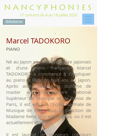
NANCYPHONIES
17 concerts du 4 au 18 juillet 2026
Billetterie
Marcel TADOKORO
PIANO
Né au Japon en 1993 d'un père japonais
et d'une mère française, Marcel
TADOKORO a commencé à s’appliquer
au piano à l’âge de huit ans au Japon.
Après avoir obtenu le diplôme de
master au Conservatoire National
Supérieur de Musique et de Danse de
Paris, il est entré à l’École Normale de
Musique de Paris sous la direction de
Madame Rena Shereshevskaya, où il est
actuellement étudiant.
Il est lauréat de plusieurs concours