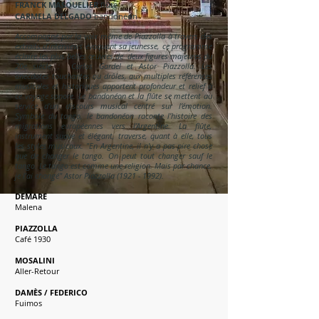
FRANCK MASQUELIER
flûte
CARMELA DELGADO
bandonéon
Accompagné par la voix même de Piazzolla à travers des
extraits d’interviews évoquant sa jeunesse, ce programme
éclaire les plus belles œuvres de deux figures majeures du
20e siècle : Carlos Gardel et Astor Piazzolla. Les
anecdotes touchantes ou drôles, aux multiples références
musicales et historiques apportent profondeur et relief à
ce voyage sonore. Le bandonéon et la flûte se mettent au
service d’un discours musical centré sur l’émotion.
Symbole du tango, le bandonéon raconte l’histoire des
migrations européennes vers l’Argentine. La flûte,
instrument suave et élégant, traverse, quant à elle, tous
les styles musicaux. "En Argentine, il n'y a pas pire chose
que de changer le tango. On peut tout changer sauf le
tango. Le tango est comme une religion. Mais par chance,
je l'ai changé" Astor Piazzolla
(1921 - 1992)
.
DEMARE
Malena
PIAZZOLLA
Café 1930
MOSALINI
Aller-Retour
DAMÈS / FEDERICO
Fuimos