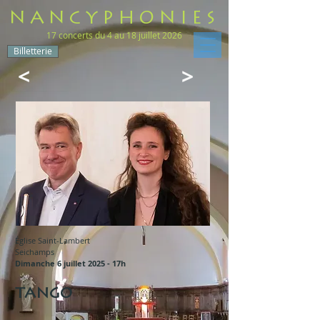
NANCYPHONIES
17 concerts du 4 au 18 juillet 2026
Billetterie
<
>
Église Saint-Lambert
Seichamps
Dimanche 6 juillet 2025 - 17h
TANGO