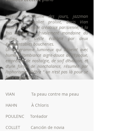
Auteur de L’Écume des jours, jazzman
passionné, parolier prolixe, Boris Vian
incarne la frénésie créatrice parisienne, à la
fois sombre et frivolement mondaine du
milieu d’un siècle écartelé par deux
épouvantables boucheries.
Un programme lumineux qui dépeint avec
humour l’ambiance aigre-douce de l’époque,
empreinte de nostalgie, de soif d’évasion, et
d’une forme de nonchalance, résumée par
l’aphorisme célèbre " on n'est pas là pour se
faire engueuler " !
VIAN Ta peau contre ma peau
HAHN À Chloris
POULENC Toréador
COLLET Canción de novia