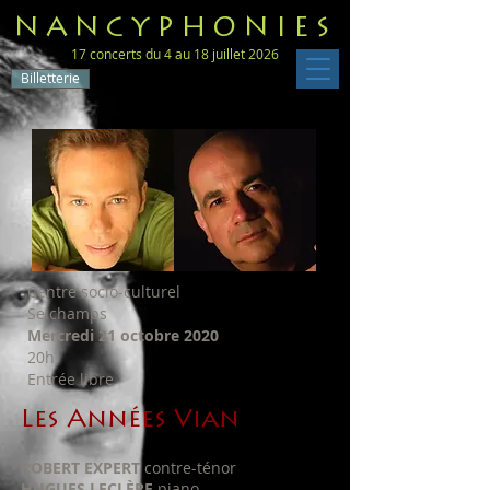
NANCYPHONIES
17 concerts du 4 au 18 juillet 2026
Billetterie
Centre socio-culturel
Seichamps
Mercredi 21 octobre 2020
20h
Entrée libre
Les Années Vian
ROBERT EXPERT
contre-ténor
HUGUES LECLÈRE
piano