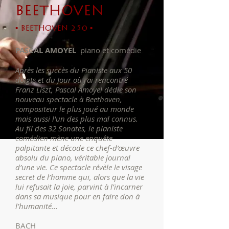
BEETHOVEN
▪ BEETHOVEN 250 ▪
PASCAL AMOYEL
piano et comédie
Après les succès du Pianiste aux 50
doigts et du Jour où j’ai rencontré
Franz Liszt, Pascal Amoyel dédie son
nouveau spectacle à Beethoven,
compositeur le plus joué au monde
mais aussi l'un des plus mal connus.
Au fil des 32 Sonates, le pianiste
comédien mène une enquête
palpitante et décode ce chef-d’œuvre
absolu du piano, véritable journal
d’une vie. Ce spectacle révèle le visage
secret de l’homme qui, alors que la vie
lui refusait la joie, parvint à l’incarner
dans sa musique pour en faire don à
l’humanité...
BACH