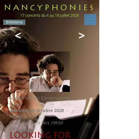
NANCYPHONIES
17 concerts du 4 au 18 juillet 2026
Billetterie
<
>
Auditorium du Conservatoire
Nancy
Vendredi 30 octobre 2020
18h30
Fin du spectacle vers 19h50
LOOKING FOR