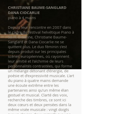
CHRISTIANE BAUME-SANGLARD
DANA CIOCARLIE
piano à 4 mains
Depuis leur rencontre en 2007 dans
le cadre du festival helvétique Piano à
Saint-Ursanne, Christiane Baume-
Sanglard et Dana Ciocarlie ne se
quittent plus. Le duo féminin s’est
depuis produit sur les principales
scènes européennes, où rayonnent
leur amitié et l'alchimie de leurs
personnalités contrastées, qui forme
un mélange détonant d’énergie, de
poésie et d’expressivité musicale. L'art
du piano à quatre mains demande
une écoute extrême entre les
partenaires ainsi qu’un même élan
gestuel et musical. Clarté des voix,
recherche des timbres, ce sont ici
deux cœurs et deux pensées dans la
même visée musicale : vingt doigts