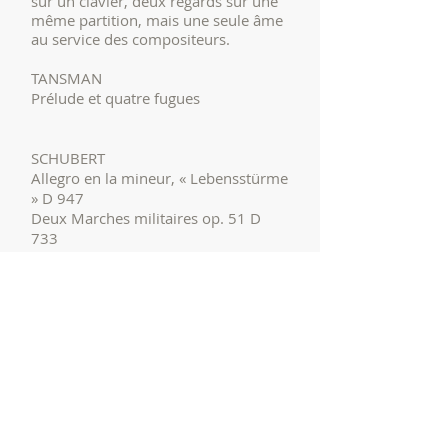
sur un clavier, deux regards sur une
même partition, mais une seule âme
au service des compositeurs.
TANSMAN
Prélude et quatre fugues
SCHUBERT
Allegro en la mineur, « Lebensstürme
» D 947
Deux Marches militaires op. 51 D
733
FAUR
É
Dolly op. 56
DEBUSSY
Prélude à l’après-midi d’un faune (Tr.
par Ravel)
Billetterie