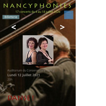
NANCYPHONIES
17 concerts du 4 au 18 juillet 2026
Billetterie
<
>
Auditorium du Conservatoire Nancy
Lundi 12 juillet 2021
20h
DANSE !